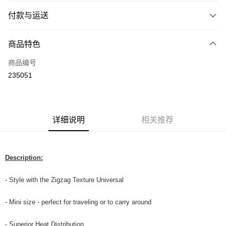
付款与运送
付款方式
商品特色
信用卡一次付清
商品编号
网上银行
235051
相关说明
只有马来亚银行、联昌国际银行、大众银行、兴业银行、香港隆丰银行、伊
Touch 'n Go
斯兰银行、AmBank、BSN Bank
Boost
详细说明
相关推荐
GrabPay
Description:
运送方式
Home Delivery
查看运费
- Style with the Zigzag Texture Universal
Home Delivery
- Mini size - perfect for traveling or to carry around
Country/Region Delivery
查看运费
- Superior Heat Distribution